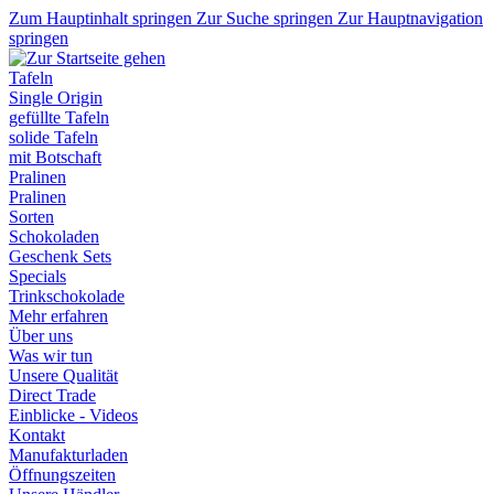
Zum Hauptinhalt springen
Zur Suche springen
Zur Hauptnavigation
springen
Tafeln
Single Origin
gefüllte Tafeln
solide Tafeln
mit Botschaft
Pralinen
Pralinen
Sorten
Schokoladen
Geschenk Sets
Specials
Trinkschokolade
Mehr erfahren
Über uns
Was wir tun
Unsere Qualität
Direct Trade
Einblicke - Videos
Kontakt
Manufakturladen
Öffnungszeiten