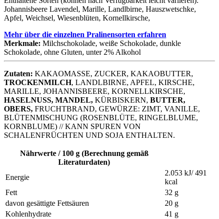
Enthaltene Sorten (können nach Verfügbarkeit leicht variieren):
Johannisbeere Lavendel, Marille, Landlbirne, Hauszwetschke,
Apfel, Weichsel, Wiesenblüten, Kornellkirsche,
Mehr über die einzelnen Pralinensorten erfahren
Merkmale:
Milchschokolade
,
weiße Schokolade
,
dunkle
Schokolade
,
ohne Gluten
,
unter 2% Alkohol
Zutaten:
KAKAOMASSE, ZUCKER, KAKAOBUTTER,
TROCKENMILCH
, LANDLBIRNE, APFEL, KIRSCHE,
MARILLE, JOHANNISBEERE, KORNELLKIRSCHE,
HASELNUSS, MANDEL,
KÜRBISKERN,
BUTTER,
OBERS,
FRUCHTBRAND, GEWÜRZE: ZIMT, VANILLE,
BLÜTENMISCHUNG (ROSENBLÜTE, RINGELBLUME,
KORNBLUME) // KANN SPUREN VON
SCHALENFRÜCHTEN UND SOJA ENTHALTEN.
Nährwerte / 100 g (Berechnung gemäß
Literaturdaten)
2.053 kJ/ 491
Energie
kcal
Fett
32 g
davon gesättigte Fettsäuren
20 g
Kohlenhydrate
41 g