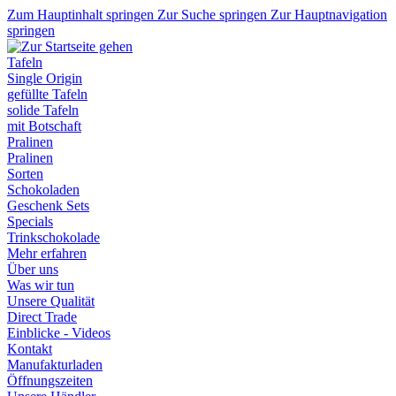
Zum Hauptinhalt springen
Zur Suche springen
Zur Hauptnavigation
springen
Tafeln
Single Origin
gefüllte Tafeln
solide Tafeln
mit Botschaft
Pralinen
Pralinen
Sorten
Schokoladen
Geschenk Sets
Specials
Trinkschokolade
Mehr erfahren
Über uns
Was wir tun
Unsere Qualität
Direct Trade
Einblicke - Videos
Kontakt
Manufakturladen
Öffnungszeiten