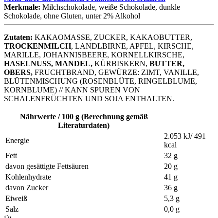
Merkmale:
Milchschokolade
,
weiße Schokolade
,
dunkle
Schokolade
,
ohne Gluten
,
unter 2% Alkohol
Zutaten:
KAKAOMASSE, ZUCKER, KAKAOBUTTER,
TROCKENMILCH
, LANDLBIRNE, APFEL, KIRSCHE,
MARILLE, JOHANNISBEERE, KORNELLKIRSCHE,
HASELNUSS, MANDEL,
KÜRBISKERN,
BUTTER,
OBERS,
FRUCHTBRAND, GEWÜRZE: ZIMT, VANILLE,
BLÜTENMISCHUNG (ROSENBLÜTE, RINGELBLUME,
KORNBLUME) // KANN SPUREN VON
SCHALENFRÜCHTEN UND SOJA ENTHALTEN.
Nährwerte / 100 g (Berechnung gemäß
Literaturdaten)
2.053 kJ/ 491
Energie
kcal
Fett
32 g
davon gesättigte Fettsäuren
20 g
Kohlenhydrate
41 g
davon Zucker
36 g
Eiweiß
5,3 g
Salz
0,0 g