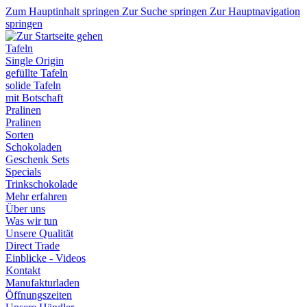
Zum Hauptinhalt springen
Zur Suche springen
Zur Hauptnavigation
springen
Tafeln
Single Origin
gefüllte Tafeln
solide Tafeln
mit Botschaft
Pralinen
Pralinen
Sorten
Schokoladen
Geschenk Sets
Specials
Trinkschokolade
Mehr erfahren
Über uns
Was wir tun
Unsere Qualität
Direct Trade
Einblicke - Videos
Kontakt
Manufakturladen
Öffnungszeiten