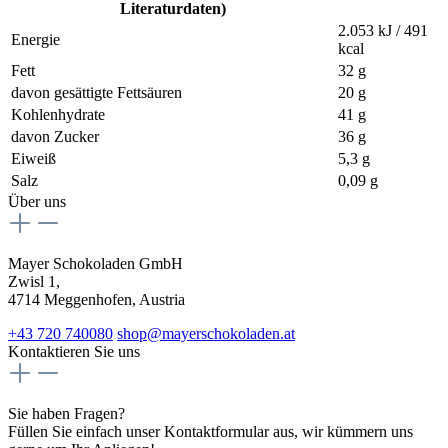
Literaturdaten)
2.053 kJ / 491
Energie
kcal
Fett
32 g
davon gesättigte Fettsäuren
20 g
Kohlenhydrate
41 g
davon Zucker
36 g
Eiweiß
5,3 g
Salz
0,09 g
Über uns
Mayer Schokoladen GmbH
Zwisl 1,
4714 Meggenhofen, Austria
+43 720 740080
shop@mayerschokoladen.at
Kontaktieren Sie uns
Sie haben Fragen?
Füllen Sie einfach unser Kontaktformular aus, wir kümmern uns