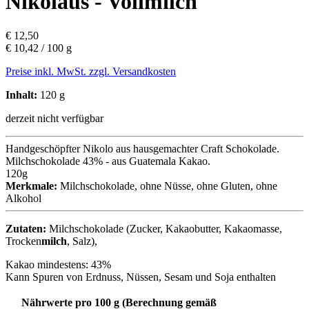
Nikolaus - Vollmilch
€ 12,50
€ 10,42 / 100 g
Preise inkl. MwSt. zzgl. Versandkosten
Inhalt:
120 g
derzeit nicht verfügbar
Handgeschöpfter Nikolo aus hausgemachter Craft Schokolade.
Milchschokolade 43% - aus Guatemala Kakao.
120g
Merkmale:
Milchschokolade
,
ohne Nüsse
,
ohne Gluten
,
ohne
Alkohol
Zutaten:
Milchschokolade (Zucker, Kakaobutter, Kakaomasse,
Trocken
milch
, Salz),
Kakao mindestens: 43%
Kann Spuren von Erdnuss, Nüssen, Sesam und Soja enthalten
Nährwerte pro 100 g (Berechnung gemäß