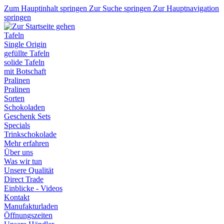
Zum Hauptinhalt springen
Zur Suche springen
Zur Hauptnavigation
springen
Tafeln
Single Origin
gefüllte Tafeln
solide Tafeln
mit Botschaft
Pralinen
Pralinen
Sorten
Schokoladen
Geschenk Sets
Specials
Trinkschokolade
Mehr erfahren
Über uns
Was wir tun
Unsere Qualität
Direct Trade
Einblicke - Videos
Kontakt
Manufakturladen
Öffnungszeiten