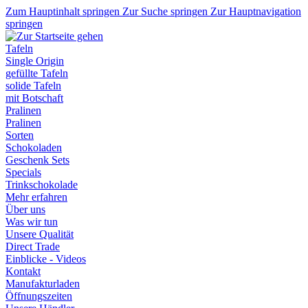
Zum Hauptinhalt springen
Zur Suche springen
Zur Hauptnavigation
springen
Tafeln
Single Origin
gefüllte Tafeln
solide Tafeln
mit Botschaft
Pralinen
Pralinen
Sorten
Schokoladen
Geschenk Sets
Specials
Trinkschokolade
Mehr erfahren
Über uns
Was wir tun
Unsere Qualität
Direct Trade
Einblicke - Videos
Kontakt
Manufakturladen
Öffnungszeiten