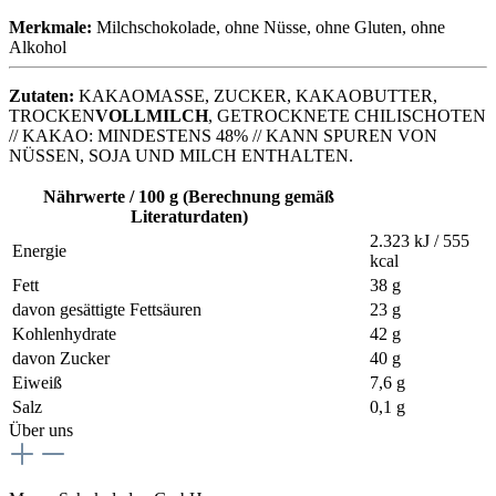
Merkmale:
Milchschokolade
,
ohne Nüsse
,
ohne Gluten
,
ohne
Alkohol
Zutaten:
KAKAOMASSE, ZUCKER, KAKAOBUTTER,
TROCKEN
VOLLMILCH
, GETROCKNETE CHILISCHOTEN
// KAKAO: MINDESTENS 48% // KANN SPUREN VON
NÜSSEN, SOJA UND MILCH ENTHALTEN.
Nährwerte / 100 g (Berechnung gemäß
Literaturdaten)
2.323 kJ / 555
Energie
kcal
Fett
38 g
davon gesättigte Fettsäuren
23 g
Kohlenhydrate
42 g
davon Zucker
40 g
Eiweiß
7,6 g
Salz
0,1 g
Über uns